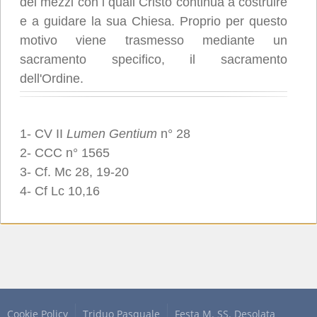
dei mezzi con i quali Cristo continua a costruire
e a guidare la sua Chiesa. Proprio per questo
motivo viene trasmesso mediante un
sacramento specifico, il sacramento
dell'Ordine.
1- CV II
Lumen Gentium
n° 28
2- CCC n° 1565
3- Cf. Mc 28, 19-20
4- Cf Lc 10,16
Cookie Policy
Triduo Pasquale
Festa M. SS. Desolata