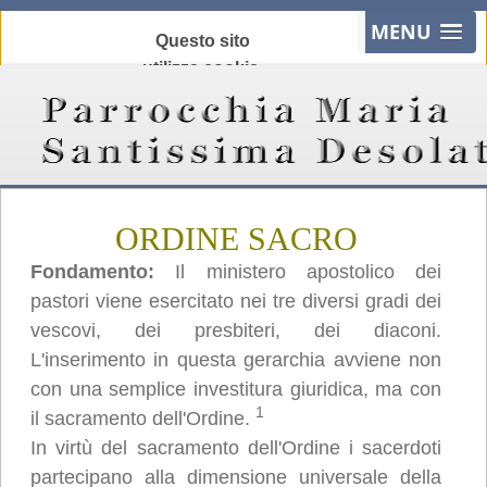
MENU
Questo sito
utilizza cookie,
anche di terze
parti, per
migliorare la tua
esperienza e
offrire servizi in
ORDINE SACRO
linea con le tue
preferenze.
Fondamento:
Il ministero apostolico dei
Chiudendo
pastori viene esercitato nei tre diversi gradi dei
questo banner,
vescovi, dei presbiteri, dei diaconi.
scorrendo
L'inserimento in questa gerarchia avviene non
questa pagina o
con una semplice investitura giuridica, ma con
cliccando
1
il sacramento dell'Ordine.
qualunque suo
In virtù del sacramento dell'Ordine i sacerdoti
elemento
partecipano alla dimensione universale della
acconsenti