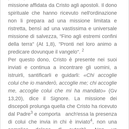
all’uso dei
missione affidata da Cristo agli apostoli. Il dono
cookie.
spirituale che hanno ricevuto nell'ordinazione
Per saperne di
non li prepara ad una missione limitata e
più clicca qui:
ristretta, bensì ad una vastissima e universale
Cookie Policy
missione di salvezza, "Fino agli estremi confini
Accetto
della terra" (At 1,8), "Pronti nel loro animo a
2
predicare dovunque il vangelo".
Loading...
Per questo dono, Cristo è presente nei suoi
inviati e continua a incontrare gli uomini, a
istruirli, santificarli e guidarli:
«Chi accoglie
colui che io manderò, accoglie me; chi accoglie
me, accoglie colui che mi ha mandato»
(Gv
13,20), dice il Signore. La missione dei
discepoli prolunga quella che Cristo ha ricevuto
3
dal Padre
e comporta anch'essa la presenza
4
di colui che invia in chi è inviato
, non una