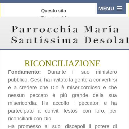
MENU
Questo sito
utilizza cookie,
anche di terze
parti, per
migliorare la tua
esperienza e
offrire servizi in
RICONCILIAZIONE
linea con le tue
preferenze.
Fondamento:
Durante il suo ministero
Chiudendo
pubblico, Gesù ha invitato la gente a convertirsi
questo banner,
e a credere che Dio è misericordioso e che
scorrendo
nessun peccato è più grande della sua
questa pagina o
misericordia. Ha accolto i peccatori e ha
cliccando
partecipato a conviti festosi con loro, per
qualunque suo
riconciliarli con Dio.
elemento
Ha promesso ai suoi discepoli il potere di
acconsenti